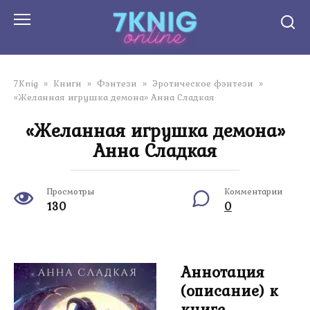
Перейти
к
контенту
7Knig
»
Книги
»
Фэнтези
»
Эротическое фэнтези
»
«Желанная игрушка демона» Анна Сладкая
«Желанная игрушка демона»
Анна Сладкая
Просмотры
Комментарии
130
0
Аннотация
(описание) к
книге