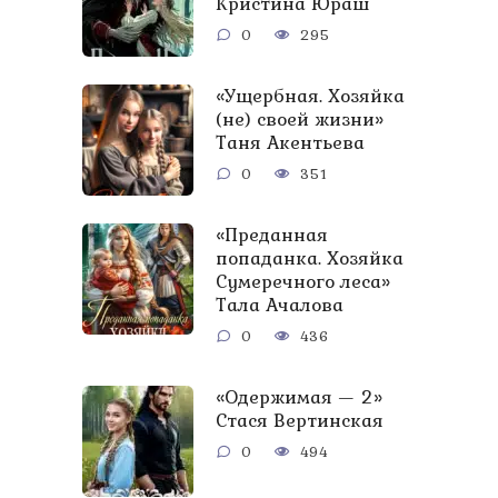
Кристина Юраш
0
295
«Ущербная. Хозяйка
(не) своей жизни»
Таня Акентьева
0
351
«Преданная
попаданка. Хозяйка
Сумеречного леса»
Тала Ачалова
0
436
«Одержимая — 2»
Стася Вертинская
0
494