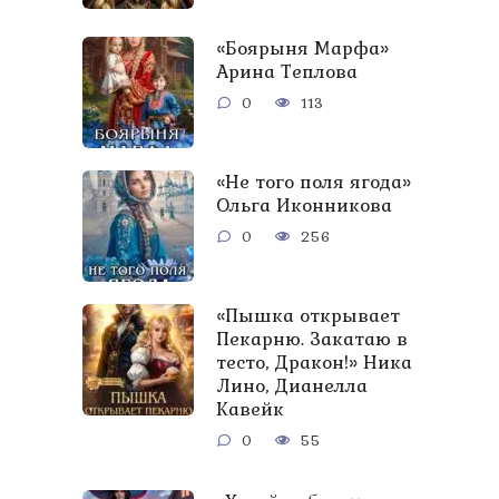
«Боярыня Марфа»
Арина Теплова
0
113
«Не того поля ягода»
Ольга Иконникова
0
256
«Пышка открывает
Пекарню. Закатаю в
тесто, Дракон!» Ника
Лино, Дианелла
Кавейк
0
55