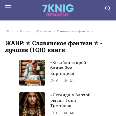
Перейти
к
контенту
7Knig
»
Книги
»
Фэнтези
»
Славянское фэнтези
ЖАНР: ⭐ Славянское фэнтези ⭐ -
лучшие (ТОП) книги
«Хозяйка старой
бани» Яна
Епринцева
0
31
«Легенда о Златой
рыси.» Таня
Туманова
0
40