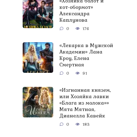
«Хозяйка болот и
кот-обормот»
Александра
Каплунова
0
176
«Лекарка в Мужской
Академии» Лана
Кроу, Елена
Смертная
0
91
«Изгнанная князем,
или Хозяйка лавки
«Блага из молока»»
Мята Мятная,
Дианелла Кавейк
0
183