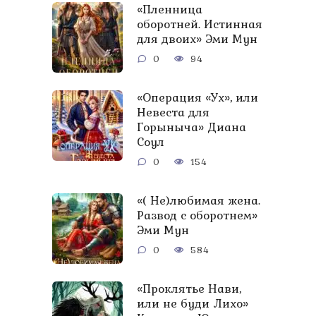
«Пленница
оборотней. Истинная
для двоих» Эми Мун
0
94
«Операция «Ух», или
Невеста для
Горыныча» Диана
Соул
0
154
«( Не)любимая жена.
Развод с оборотнем»
Эми Мун
0
584
«Проклятье Нави,
или не буди Лихо»