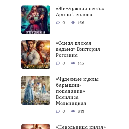
«Жемчужная веста»
Арина Теплова
0
166
«Самая плохая
ведьма» Виктория
Рогозина
0
145
«Чудесные куклы
барышни-
попаданки»
Василиса
Мельницкая
0
313
«Невольница князя»