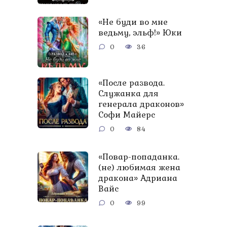
«Не буди во мне
ведьму, эльф!» Юки
0
36
«После развода.
Служанка для
генерала драконов»
Софи Майерс
0
84
«Повар-попаданка.
(не) любимая жена
дракона» Адриана
Вайс
0
99