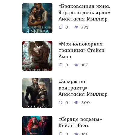
«Бракованная жена.
Я украла дочь ярла»
Анастасия Миллюр
0
783
«Моя непокорная
травница» Стейси
Амор
0
187
«Замуж по
контракту»
Анастасия Миллюр
0
300
«Сердце ведьмы»
Кейлет Рель
0
130