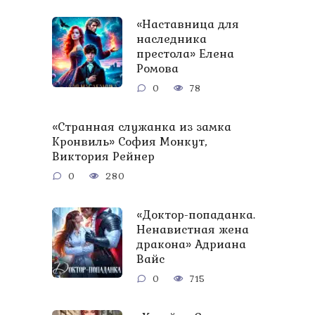
«Наставница для
наследника
престола» Елена
Ромова
0
78
«Странная служанка из замка
Кронвиль» София Монкут,
Виктория Рейнер
0
280
«Доктор-попаданка.
Ненавистная жена
дракона» Адриана
Вайс
0
715