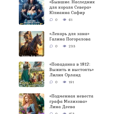
«Бывшие. Наследник
для короля Севера»
Юлианна Сафир
0
61
«Лекарь для хана»
Галина Погорелова
0
233
«Попаданка в 1812:
Выжить и выстоять»
Лилия Орланд
0
191
«Подменная невеста
графа Мелихова»
Лина Деева
0
153