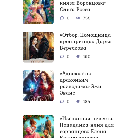
князя Воронцова»
Ольга Росса
0
755
«Отбор. Помощница
кронпринца» Дарья
Верескова
0
190
«Адвокат по
драконьим
разводама» Эми
Эванс
0
184
«Изгнанная невеста.
Попаданка-няня для
сорванцов» Елена
Белильщикова