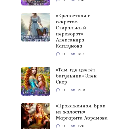
«Крепостная с
секретом.
Стиральный
переворот»
Александра
Каплунова
0
351
«Там, где цветёт
багульник» Элен
Скор
0
263
«Прокаженная. Брак
из жалости»
Маргарита Абрамова
0
126