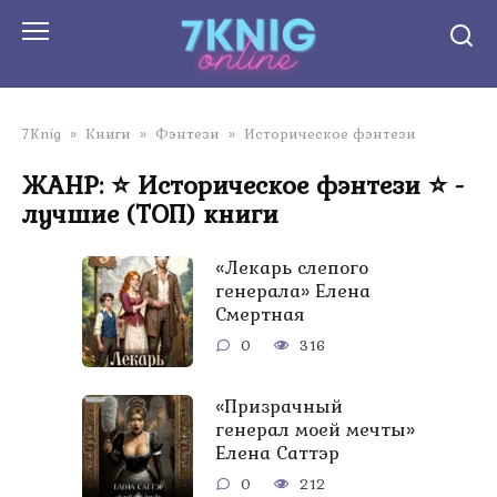
Перейти
к
контенту
7Knig
»
Книги
»
Фэнтези
»
Историческое фэнтези
ЖАНР: ⭐ Историческое фэнтези ⭐ -
лучшие (ТОП) книги
«Лекарь слепого
генерала» Елена
Смертная
0
316
«Призрачный
генерал моей мечты»
Елена Саттэр
0
212