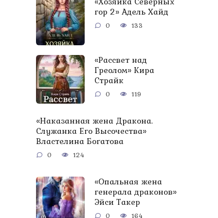
«Хозяйка Северных
гор 2» Адель Хайд
0
133
«Рассвет над
Греолом» Кира
Страйк
0
119
«Наказанная жена Дракона.
Служанка Его Высочества»
Властелина Богатова
0
124
«Опальная жена
генерала драконов»
Эйси Такер
0
164