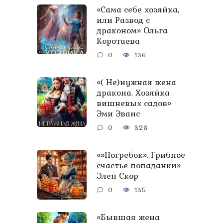
«Сама себе хозяйка,
или Развод с
драконом» Ольга
Коротаева
0
136
«( Не)нужная жена
дракона. Хозяйка
вишневых садов»
Эми Эванс
0
326
«»Погребок». Грибное
счастье попаданки»
Элен Скор
0
135
«Бывшая жена