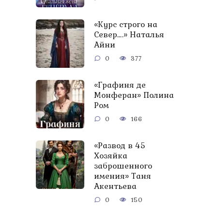
«Курс строго на
Север….» Наталья
Айни
0
377
«Графиня де
Монферан» Полина
Ром
0
166
«Развод в 45
Хозяйка
заброшенного
имения» Таня
Акентьева
0
150