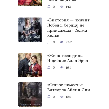
0
143
«Виктория — значит
Победа. Сердцу не
прикажешь» Салма
Кальк
0
242
«Жена господина
Ищейки» Алла Эрра
0
191
«Старое поместье
Батлера» Айлин Лин
0
129