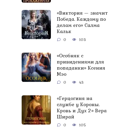
«Виктория — значит
Победа. Каждому по
делам его» Салма
Кальк
0
103
«Особняк с
привидениями для
попаданки» Ксения
Мэо
0
43
«Герцогиня на
службе у Короны.
Кровь и Дух 2» Вера
Ширай
0
105