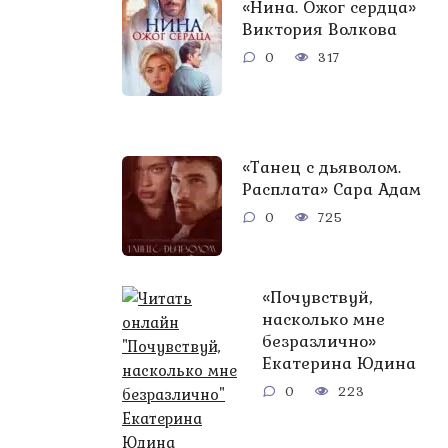
«Нина. Ожог сердца»
Виктория Волкова
0
317
«Танец с дьяволом.
Расплата» Сара Адам
0
725
«Почувствуй,
насколько мне
безразлично»
Екатерина Юдина
0
223