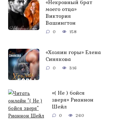
«Некровный брат
моего отца»
Виктория
Вашингтон
0
158
«Хозяин горы» Елена
Синякова
0
316
«( Не ) бойся
зверя» Рианнон
Шейл
0
260