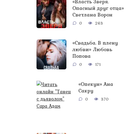
«Власть Зверя.
Опасный друг отца»
Светлана Ворон
0
263
«Свадьба. В плену
любви» Любовь
Попова
0
171
«Опекун» Ана
Сакру
0
370