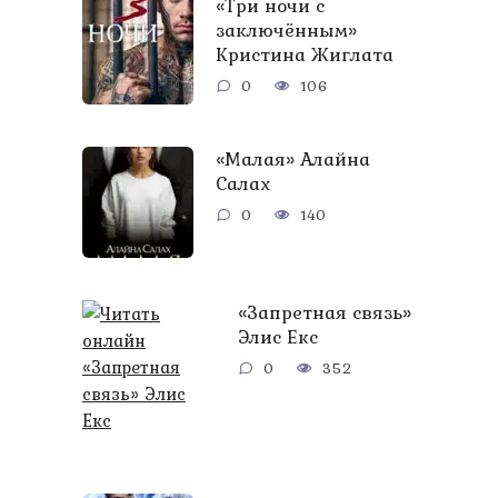
«Три ночи с
заключённым»
Кристина Жиглата
0
106
«Малая» Алайна
Салах
0
140
«Запретная связь»
Элис Екс
0
352