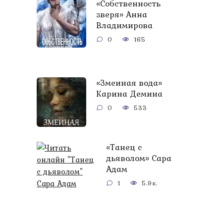
«Собственность
зверя» Анна
Владимирова
0
165
«Змеиная вода»
Карина Демина
0
533
«Танец с
дьяволом» Сара
Адам
1
5.9к.