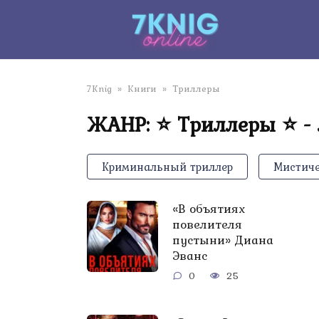
Перейти
к
контенту
7Knig
»
Книги
»
Триллеры
ЖАНР: ⭐ Триллеры ⭐ -
Криминальный триллер
Мистиче
«В объятиях
повелителя
пустыни» Диана
Эванс
0
25