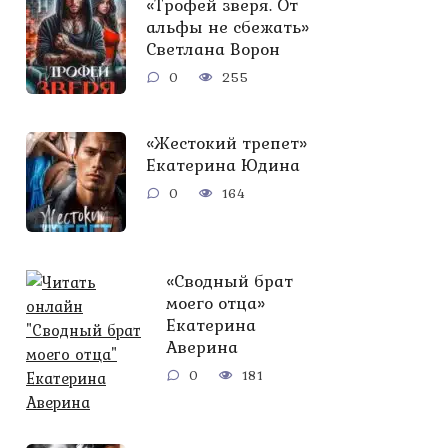
«Трофей зверя. От
альфы не сбежать»
Светлана Ворон
0
255
«Жестокий трепет»
Екатерина Юдина
0
164
«Сводный брат
моего отца»
Екатерина
Аверина
0
181