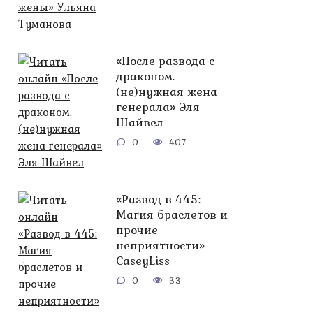
«После развода с
драконом.
(не)нужная жена
генерала» Эля
Шайвел
0
407
«Развод в 445:
Магия браслетов и
прочие
неприятности»
CaseyLiss
0
33