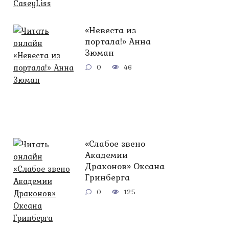
«Невеста из
портала!» Анна
Зюман
0
46
«Слабое звено
Академии
Драконов» Оксана
Гринберга
0
125