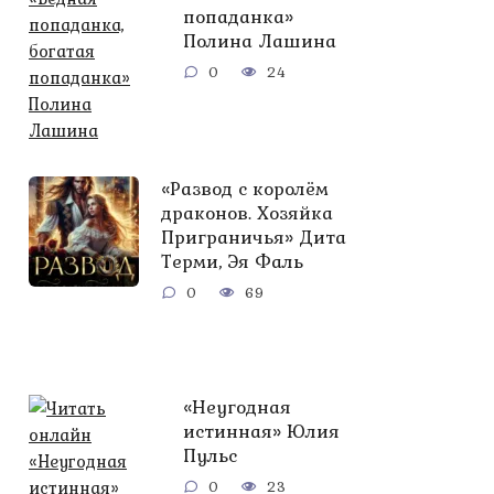
попаданка»
Полина Лашина
0
24
«Развод с королём
драконов. Хозяйка
Приграничья» Дита
Терми, Эя Фаль
0
69
«Неугодная
истинная» Юлия
Пульс
0
23