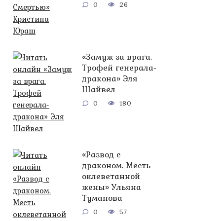
0
26
«Замуж за врага.
Трофей генерала-
дракона» Эля
Шайвел
0
180
«Развод с
драконом. Месть
оклеветанной
жены» Ульяна
Туманова
0
57