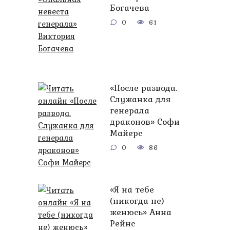
Богачева
0
61
«После развода.
Служанка для
генерала
драконов» Софи
Майерс
0
86
«Я на тебе
(никогда не)
женюсь» Анна
Рейнс