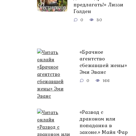
предлагать!» Лиззи
Голден
0
30
«Брачное
агентство
сбежавшей жены»
Эми Эванс
0
166
«Развод с
драконом или
попаданка в
законе.» Майя Фар