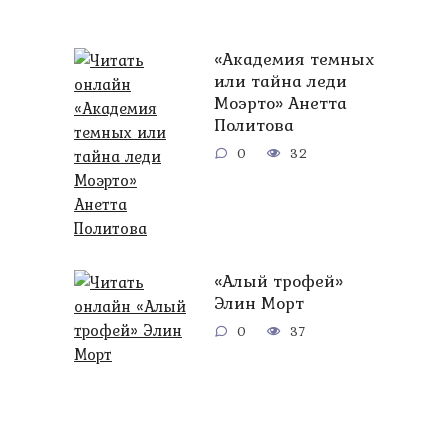
«Академия темных
или тайна леди
Моэрто» Анетта
Политова
0
32
«Алый трофей»
Элин Морт
0
37