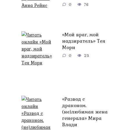
0
76
«Мой враг, мой
надзиратель» Тея
Морн
0
23
«Развод с
драконом.
(не)любимая жена
генерала» Мира
Влади