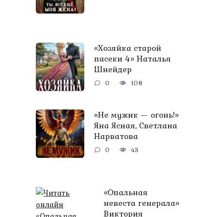
«Хозяйка старой
пасеки 4» Наталья
Шнейдер
0
108
«Не мужик — огонь!»
Яна Ясная, Светлана
Нарватова
0
43
«Опальная
невеста генерала»
Виктория