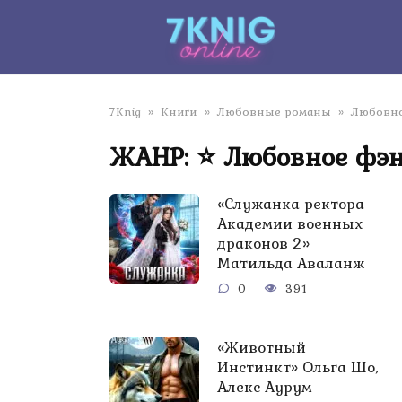
Перейти
к
контенту
7Knig
»
Книги
»
Любовные романы
»
Любовно
ЖАНР: ⭐ Любовное фэн
«Служанка ректора
Академии военных
драконов 2»
Матильда Аваланж
0
391
«Животный
Инстинкт» Ольга Шо,
Алекс Аурум