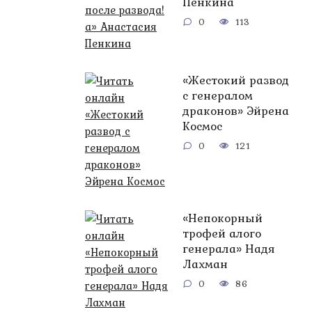
Пенкина
0
113
«Жестокий развод
с генералом
драконов» Эйрена
Космос
0
121
«Непокорный
трофей алого
генерала» Надя
Лахман
0
86