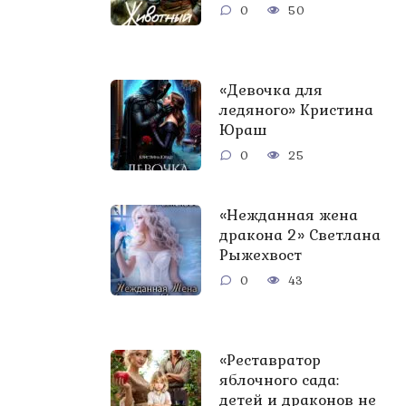
0
50
«Девочка для
ледяного» Кристина
Юраш
0
25
«Нежданная жена
дракона 2» Светлана
Рыжехвост
0
43
«Реставратор
яблочного сада:
детей и драконов не