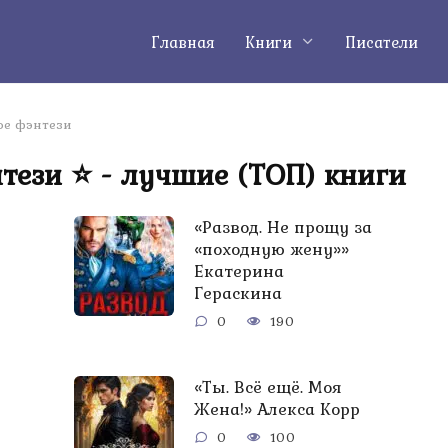
Главная
Книги
Писатели
е фэнтези
тези ⭐ - лучшие (ТОП) книги
«Развод. Не прощу за
«походную жену»»
Екатерина
Гераскина
0
190
«Ты. Всё ещё. Моя
Жена!» Алекса Корр
0
100