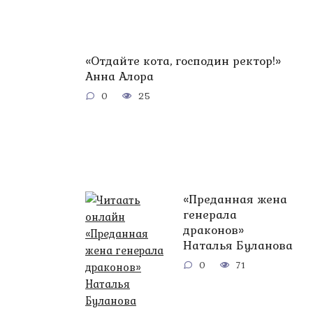
«Отдайте кота, господин ректор!»
Анна Алора
0
25
«Преданная жена
генерала
драконов»
Наталья Буланова
0
71