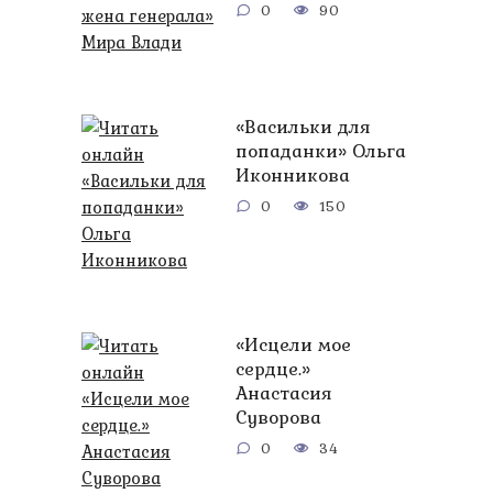
0
90
«Васильки для
попаданки» Ольга
Иконникова
0
150
«Исцели мое
сердце.»
Анастасия
Суворова
0
34