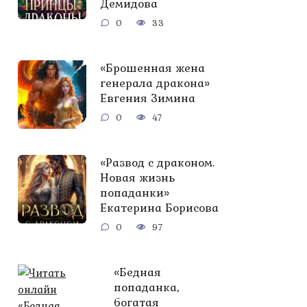
Демидова
0
33
«Брошенная жена
генерала дракона»
Евгения Зимина
0
47
«Развод с драконом.
Новая жизнь
попаданки»
Екатерина Борисова
0
97
«Бедная
попаданка,
богатая