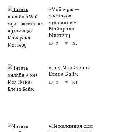
«Мой муж —
жестокое
чудовище»
Майарана
Мистеру
0
137
«(не) Моя Жена»
Елена Байм
0
141
«Нежеланная для