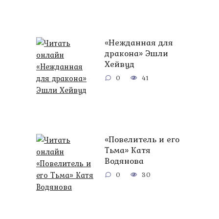
«Нежданная для
дракона» Эшли
Хейвуд
0
41
«Повелитель и его
Тьма» Катя
Водянова
0
30