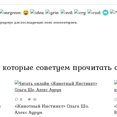
 браузере для последующих моих комментариев.
 которые советуем прочитать
0
51
н
«Животный Инстинкт» Ольга Шо,
«
Алекс Аурум
B