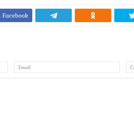
 Facebook
Email
Са
*