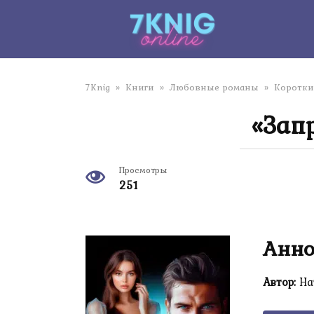
Перейти
к
контенту
7Knig
»
Книги
»
Любовные романы
»
Коротки
«Зап
Просмотры
251
Анно
Автор:
На