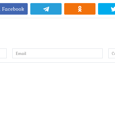
 Facebook
Email
Са
*