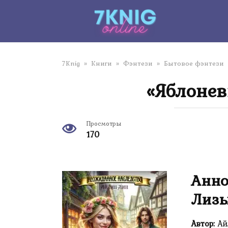
Перейти
к
контенту
7Knig
»
Книги
»
Фэнтези
»
Бытовое фэнтези
«Яблонев
Просмотры
170
Анно
Лиз
Автор:
Ай