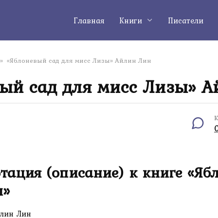
Главная
Книги
Писатели
»
«Яблоневый сад для мисс Лизы» Айлин Лин
ый сад для мисс Лизы» 
К
тация (описание) к книге «Яб
ы»
лин Лин