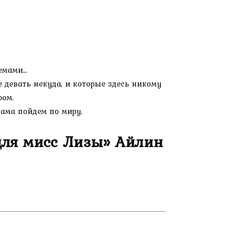
лемами…
е девать некуда, и которые здесь никому
ром.
 мама пойдем по миру.
для мисс Лизы» Айлин