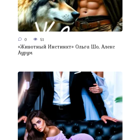
0
51
«Животный Инстинкт» Ольга Шо, Алекс
Аурум