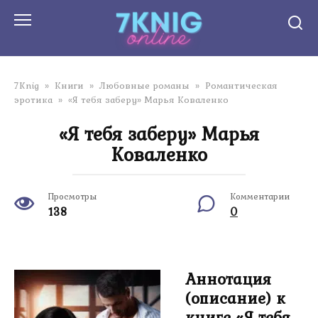
Перейти
к
контенту
7Knig
»
Книги
»
Любовные романы
»
Романтическая
эротика
»
«Я тебя заберу» Марья Коваленко
«Я тебя заберу» Марья
Коваленко
Просмотры
Комментарии
138
0
Аннотация
(описание) к
книге «Я тебя