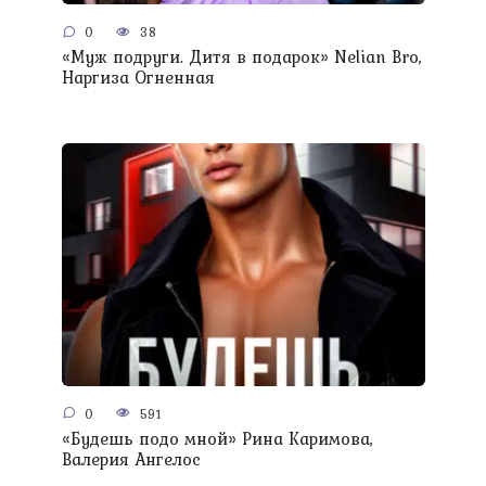
0
38
«Муж подруги. Дитя в подарок» Nelian Bro,
Наргиза Огненная
0
591
«Будешь подо мной» Рина Каримова,
Валерия Ангелос