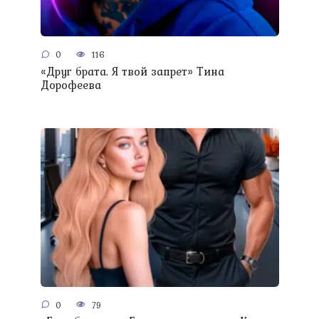
0
116
«Друг брата. Я твой запрет» Тина
Дорофеева
0
79