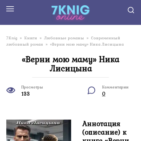
Перейти
к
контенту
7Knig
»
Книги
»
Любовные романы
»
Современный
любовный роман
»
«Верни мою маму» Ника Лисицына
«Верни мою маму» Ника
Лисицына
Просмотры
Комментарии
133
0
Аннотация
(описание) к
книге «Верни