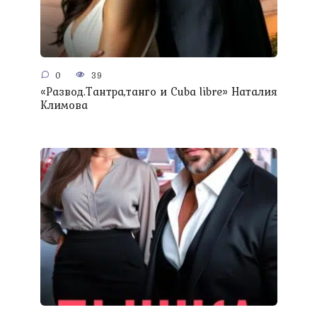
0
39
«Развод.Тантра,танго и Сuba libre» Наталия
Климова