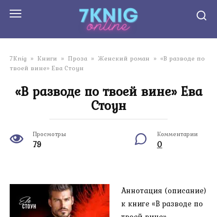
Перейти
к
контенту
7Knig
»
Книги
»
Проза
»
Женский роман
»
«В разводе по
твоей вине» Ева Стоун
«В разводе по твоей вине» Ева
Стоун
Просмотры
Комментарии
79
0
Аннотация (описание)
к книге «В разводе по
твоей вине»