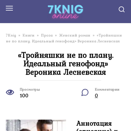
Перейти
к
контенту
7Knig
»
Книги
»
Проза
»
Женский роман
»
«Тройняшки
не по плану. Идеальный генофонд» Вероника Лесневская
«Тройняшки не по плану.
Идеальный генофонд»
Вероника Лесневская
Просмотры
Комментарии
100
0
Аннотация