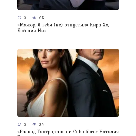
0
65
«Мажор. Я тебя (не) отпустил» Кира Хо,
Евгения Ник
0
39
«Развод.Тантра,танго и Сuba libre» Наталия