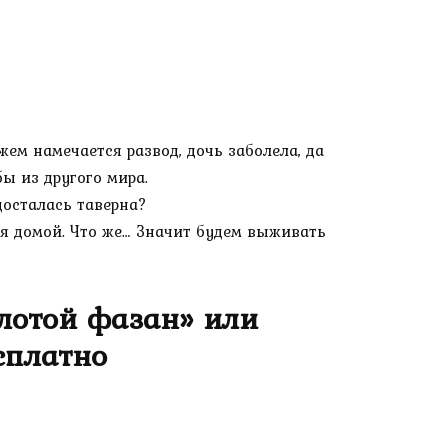
ем намечается развод, дочь заболела, да
ы из другого мира.
досталась таверна?
я домой. Что же… Значит будем выживать
олотой фазан» или
сплатно