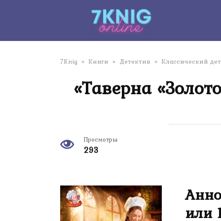
Перейти
к
контенту
7Knig
»
Книги
»
Детектив
»
Классический де
«Таверна «Золот
Просмотры
293
Анно
или 