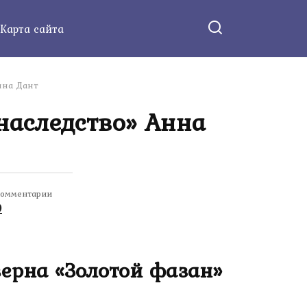
Карта сайта
нна Дант
наследство» Анна
омментарии
0
верна «Золотой фазан»