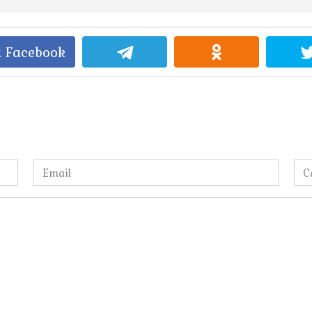
 Facebook
Email
Са
*