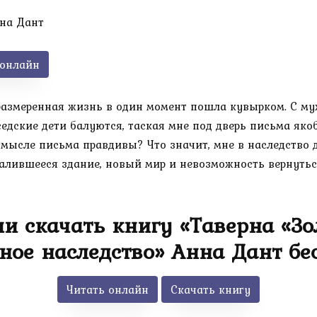
на Дант
 онлайн
размеренная жизнь в один момент пошла кувырком. С муж
седские дети балуются, таская мне под дверь письма якоб
смысле письма правдивы? Что значит, мне в наследство 
алившееся здание, новый мир и невозможность вернутьс
и скачать книгу «Таверна «З
ное наследство» Анна Дант бе
Читать онлайн
Скачать книгу