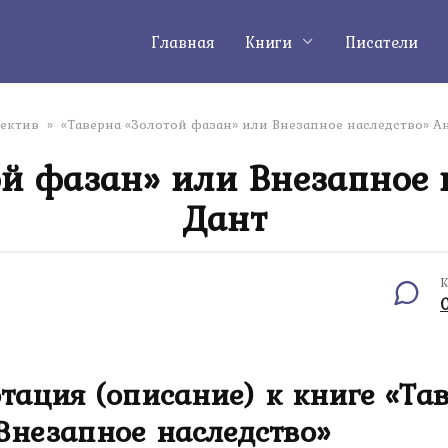
Главная
Книги
Писатели
тектив
»
«Таверна «Золотой фазан» или Внезапное наследство» А
ой фазан» или Внезапное 
Дант
К
тация (описание) к книге «Та
Внезапное наследство»