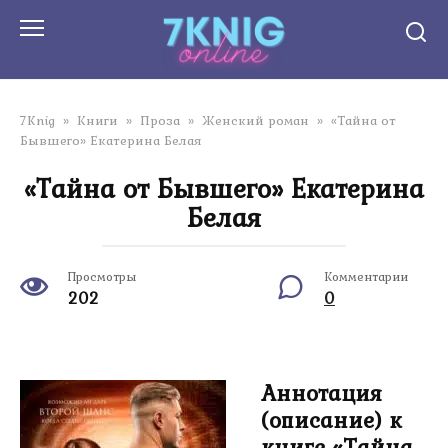
Перейти
к
контенту
7Knig
»
Книги
»
Проза
»
Женский роман
»
«Тайна от
Бывшего» Екатерина Белая
«Тайна от Бывшего» Екатерина
Белая
Просмотры
Комментарии
202
0
Аннотация
(описание) к
книге «Тайна