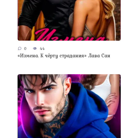
0
44
«Измена. К чёрту страдания» Лава Сан