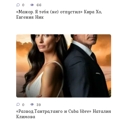
0
66
«Мажор. Я тебя (не) отпустил» Кира Хо,
Евгения Ник
0
39
«Развод.Тантра,танго и Сuba libre» Наталия
Климова