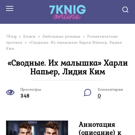
Перейти
к
контенту
7Knig
»
Книги
»
Любовные романы
»
Романтическая
эротика
»
«Сводные. Их малышка» Харли Напьер, Лидия
Ким
«Сводные. Их малышка» Харли
Напьер, Лидия Ким
Просмотры
Комментарии
348
0
Аннотация
(описание) к