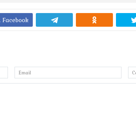
 Facebook
Email
Са
*