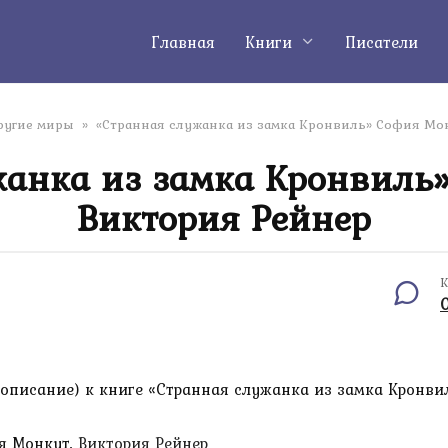
Главная
Книги
Писатели
ругие миры
»
«Странная служанка из замка Кронвиль» София Мо
жанка из замка Кронвиль»
Виктория Рейнер
К
описание) к книге «Странная служанка из замка Кронви
 Монкут,
Виктория Рейнер