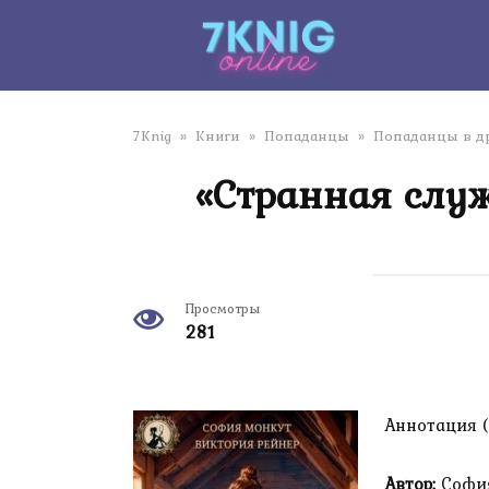
Перейти
к
контенту
7Knig
»
Книги
»
Попаданцы
»
Попаданцы в д
«Странная слу
Просмотры
281
Аннотация (
Автор:
София