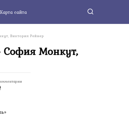
Карта сайта
нкут, Виктория Рейнер
 София Монкут,
омментарии
0
ль»