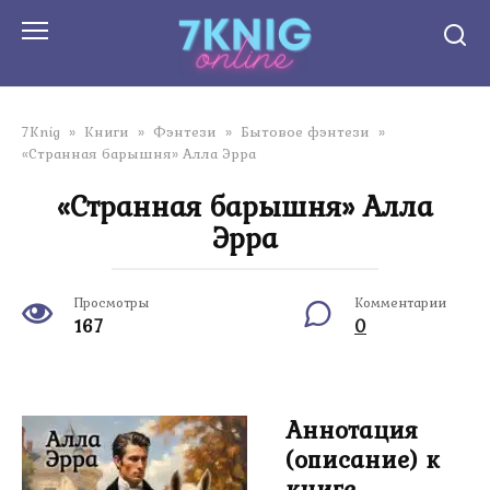
Перейти
к
контенту
7Knig
»
Книги
»
Фэнтези
»
Бытовое фэнтези
»
«Странная барышня» Алла Эрра
«Странная барышня» Алла
Эрра
Просмотры
Комментарии
167
0
Аннотация
(описание) к
книге