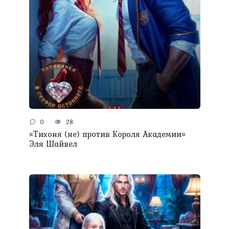
0
28
«Тихоня (не) против Короля Академии»
Эля Шайвел