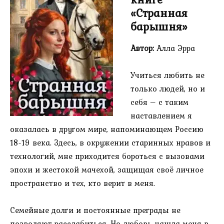
«Странная
барышня»
Автор:
Алла Эрра
Учиться любить не
только людей, но и
себя – с таким
наставлением я
оказалась в другом мире, напоминающем Россию
18-19 века. Здесь, в окружении старинных нравов и
технологий, мне приходится бороться с вызовами
эпохи и жестокой мачехой, защищая своё личное
пространство и тех, кто верит в меня.
Семейные долги и постоянные преграды не
позволяют расслабиться. Но любовь нашла меня в