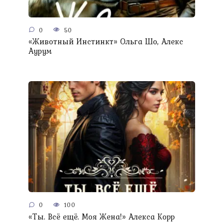
0
50
«Животный Инстинкт» Ольга Шо, Алекс
Аурум
0
100
«Ты. Всё ещё. Моя Жена!» Алекса Корр