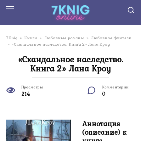
Перейти
к
контенту
7Knig
»
Книги
»
Любовные романы
»
Любовное фэнтези
»
«Скандальное наследство. Книга 2» Лана Кроу
«Скандальное наследство.
Книга 2» Лана Кроу
Просмотры
Комментарии
214
0
Аннотация
(описание) к
книге