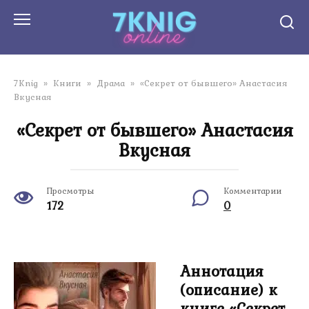
Перейти
к
контенту
7Knig
»
Книги
»
Драма
»
«Секрет от бывшего» Анастасия
Вкусная
«Секрет от бывшего» Анастасия
Вкусная
Просмотры
Комментарии
172
0
Аннотация
(описание) к
книге «Секрет