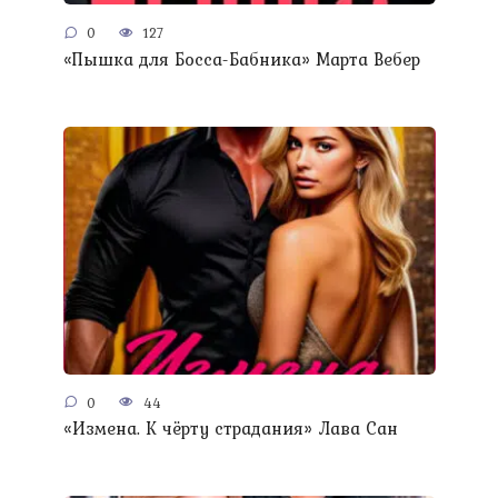
0
127
«Пышка для Босса-Бабника» Марта Вебер
0
44
«Измена. К чёрту страдания» Лава Сан