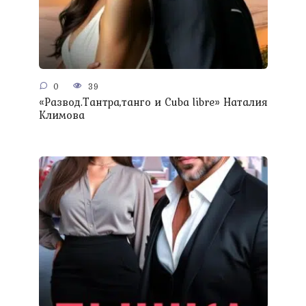
0
39
«Развод.Тантра,танго и Сuba libre» Наталия
Климова