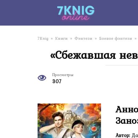
Перейти
к
контенту
7Knig
»
Книги
»
Фэнтези
»
Боевое фэнтези
»
«Сбежавшая нев
Просмотры
307
Анно
Зано
Автор:
Да