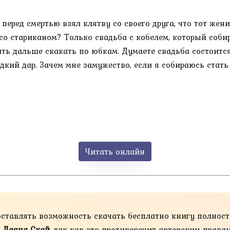
 перед смертью взял клятву со своего друга, что тот жен
со стариканом? Только свадьба с кобелем, который соби
ть дальше скакать по юбкам. Думаете свадьба состоится
едкий дар. Зачем мне замужество, если я собираюсь стат
Читать онлайн
оставлять возможность скачать бесплатно книгу полнос
» Даяна Скай
, так как это противоречит авторским прав