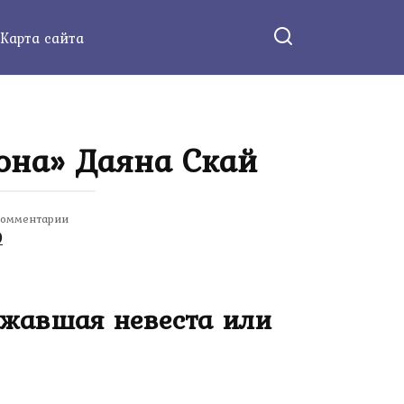
Карта сайта
она» Даяна Скай
омментарии
0
ежавшая невеста или