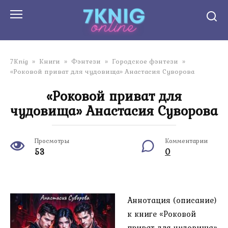
Перейти
к
контенту
7Knig
»
Книги
»
Фэнтези
»
Городское фэнтези
»
«Роковой приват для чудовища» Анастасия Суворова
«Роковой приват для
чудовища» Анастасия Суворова
Просмотры
Комментарии
53
0
Аннотация (описание)
к книге «Роковой
приват для чудовища»