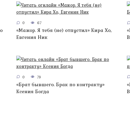
0
67
о
«Мажор. Я тебя (не) отпустил» Кира Хо,
«
Евгения Ник
В
0
79
«Брат бывшего. Брак по контракту»
«
Ксения Богда
B