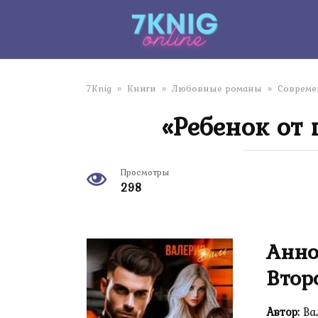
Перейти
к
контенту
7Knig
»
Книги
»
Любовные романы
»
Соврем
«Ребенок от
Просмотры
298
Анно
Втор
Автор:
Ва