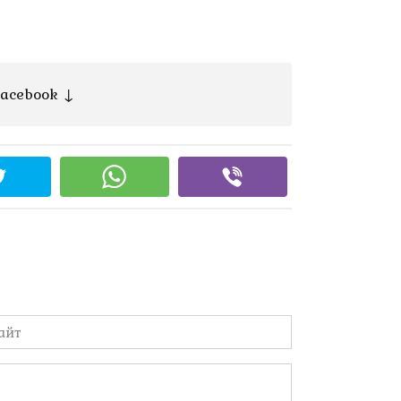
acebook ↓
йт