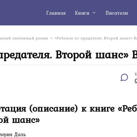
Главная
Книги
Писатели
енный любовный роман
»
«Ребенок от предателя. Второй шанс» 
 предателя. Второй шанс» 
К
тация (описание) к книге «Реб
ой шанс»
лерия Даль