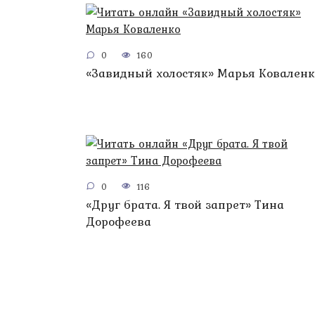
0
160
«Завидный холостяк» Марья Коваленк
0
116
«Друг брата. Я твой запрет» Тина
Дорофеева