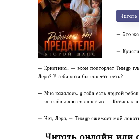
Читать
— Это же
— Кристи
— Кристина… — эхом повторяет Тимур, гл
Лера? У тебя хотя бы совесть есть?
— Мне казалось, у тебя есть другой ребен
— выплёвываю со злостью. — Катись к ни
— Нет, Лера, — Тимур сжимает мой локоть,
Читать онлайн или с