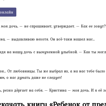
 онлайн
 моя дочь, — не спрашивает, утверждает. — Как ее зовут?
на, — выдавливаю нехотя. Он всё-таки нашел нас…
ядя на нашу дочь с вымученной улыбкой. — Как ты могла
ок… От любовницы. Ты же выбрал их, а на нас тебе было 
м, о нас думать даже не следует!
 резко дёргает на себя. — Кристина — моя дочь. И я её з
качать книгу «Ребенок от пре