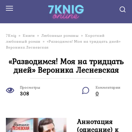
Перейти
к
контенту
7Knig
»
Книги
»
Любовные романы
»
Короткий
любовный роман
»
«Разводимся! Моя на тридцать дней»
Вероника Лесневская
«Разводимся! Моя на тридцать
дней» Вероника Лесневская
Просмотры
Комментарии
308
0
Аннотация
(описание) к