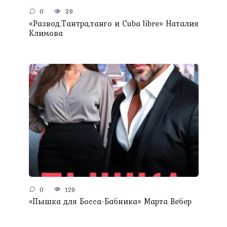
0
39
«Развод.Тантра,танго и Сuba libre» Наталия
Климова
0
129
«Пышка для Босса-Бабника» Марта Вебер