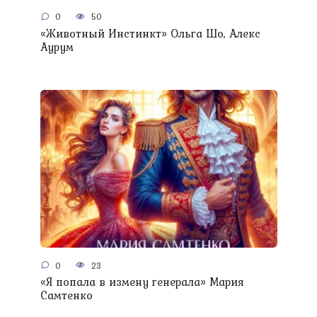
0
50
«Животный Инстинкт» Ольга Шо, Алекс
Аурум
0
23
«Я попала в измену генерала» Мария
Самтенко