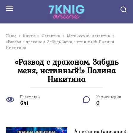
Перейти
к
контенту
7Knig
»
Книги
»
Детектив
»
Магический детектив
»
«Развод с драконом. Забудь меня, истинный!» Полина
Никитина
«Развод с драконом. Забудь
меня, истинный!» Полина
Никитина
Просмотры
Комментарии
641
0
Аннотация (описание)