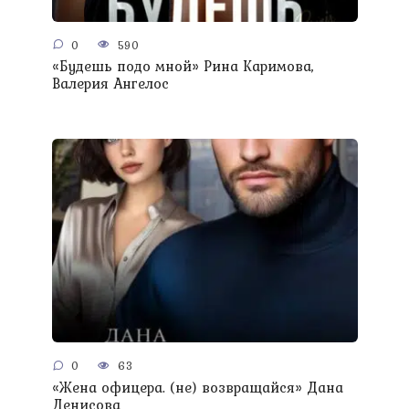
0
590
«Будешь подо мной» Рина Каримова,
Валерия Ангелос
0
63
«Жена офицера. (не) возвращайся» Дана
Денисова