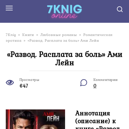
Перейти
к
контенту
7Knig
»
Книги
»
Любовные романы
»
Романтическая
эротика
»
«Развод. Расплата за боль» Ами Лейн
«Развод. Расплата за боль» Ами
Лейн
Просмотры
Комментарии
647
0
Аннотация
(описание) к
книге «Развод.