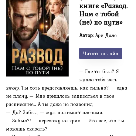
книге «Развод.
Нам с тобой
(не) по пути»
Автор:
Ари Дале
Читать онлайн
— Где ты был? Я
ждала тебя весь
вечер. Ты хоть представляешь, как сильно? — едва
не плачу. — Мне пришлось записаться в твое
расписание… А ты даже не позвонил,
— Да? Забыл, — муж пожимает плечами.
— Забыл?! — перехожу на крик. — Это все, что ты
можешь сказать?