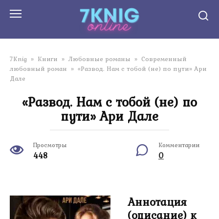
Перейти
к
контенту
7Knig
»
Книги
»
Любовные романы
»
Современный
любовный роман
»
«Развод. Нам с тобой (не) по пути» Ари
Дале
«Развод. Нам с тобой (не) по
пути» Ари Дале
Просмотры
Комментарии
448
0
Аннотация
(описание) к