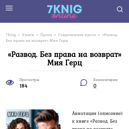
Перейти
к
контенту
7Knig
»
Книги
»
Проза
»
Современная проза
»
«Развод.
Без права на возврат» Мия Герц
«Развод. Без права на возврат»
Мия Герц
Просмотры
Комментарии
184
0
Аннотация (описание)
к книге «Развод. Без
права на возврат»