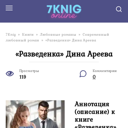
Перейти
к
контенту
7Knig
»
Книги
»
Любовные романы
»
Современный
любовный роман
»
«Разведенка» Дина Ареева
«Разведенка» Дина Ареева
Просмотры
Комментарии
119
0
Аннотация
(описание) к
книге
«Разведенка»