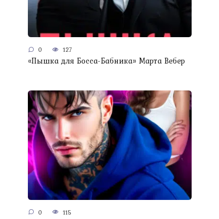
0
127
«Пышка для Босса-Бабника» Марта Вебер
0
115