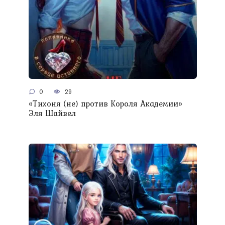
0
29
«Тихоня (не) против Короля Академии»
Эля Шайвел