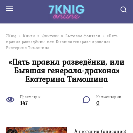
Перейти
к
контенту
7Knig
»
Книги
»
Фэнтези
»
Бытовое фэнтези
»
«Пять
правил разведёнки, или Бывшая генерала-дракона»
Екатерина Тимошина
«Пять правил разведёнки, или
Бывшая генерала-дракона»
Екатерина Тимошина
Просмотры
Комментарии
147
0
Аннотация (описание)