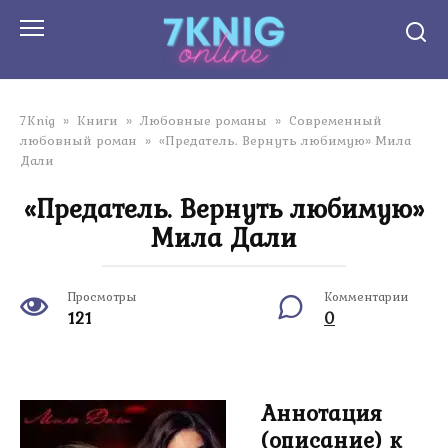
Перейти
к
контенту
7Knig
»
Книги
»
Любовные романы
»
Современный
любовный роман
»
«Предатель. Вернуть любимую» Мила
Дали
«Предатель. Вернуть любимую»
Мила Дали
Просмотры
Комментарии
121
0
Аннотация
(описание) к