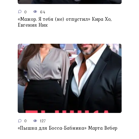
0
64
«Мажор. Я тебя (не) отпустил» Кира Хо,
Евгения Ник
0
127
«Пышка для Босса-Бабника» Марта Вебер