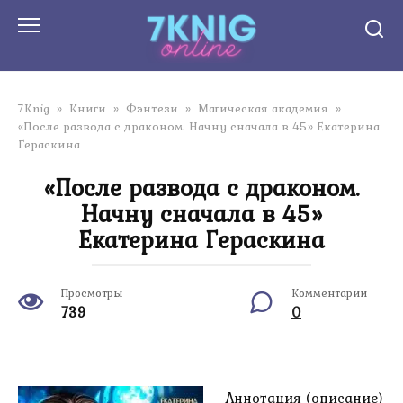
Перейти
к
контенту
7Knig
»
Книги
»
Фэнтези
»
Магическая академия
»
«После развода с драконом. Начну сначала в 45» Екатерина
Гераскина
«После развода с драконом.
Начну сначала в 45»
Екатерина Гераскина
Просмотры
Комментарии
739
0
Аннотация (описание)