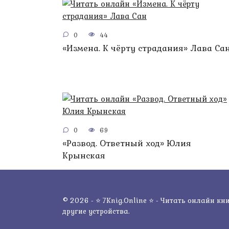
0
44
«Измена. К чёрту страдания» Лава Са
0
69
«Развод. Ответный ход» Юлия
Крынская
© 2026 - ⭐ 7Knig.Online ⭐ - Читать онлайн кни
другие устройства.