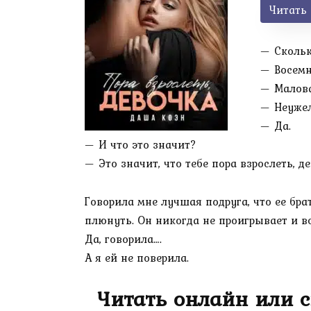
Читать
— Скольк
— Восемн
— Малова
— Неуже
— Да.
— И что это значит?
— Это значит, что тебе пора взрослеть, де
Говорила мне лучшая подруга, что ее бра
плюнуть. Он никогда не проигрывает и все
Да, говорила….
А я ей не поверила.
Читать онлайн или с