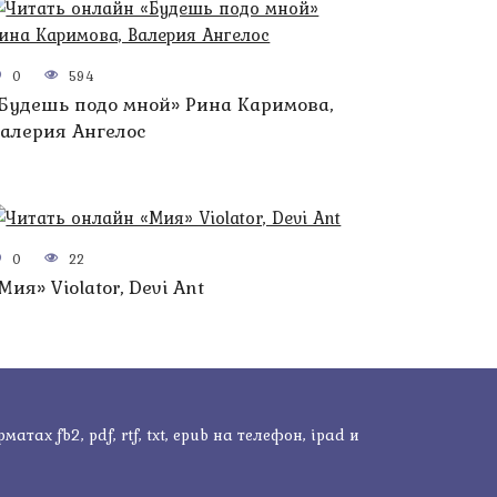
0
594
Будешь подо мной» Рина Каримова,
алерия Ангелос
0
22
Мия» Violator, Devi Ant
ах fb2, pdf, rtf, txt, epub на телефон, ipad и