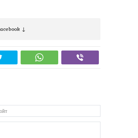
acebook ↓
йт