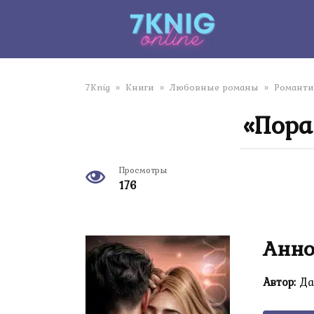
Перейти
к
контенту
7Knig
»
Книги
»
Любовные романы
»
Романти
«Пора
Просмотры
176
Анно
Автор:
Да