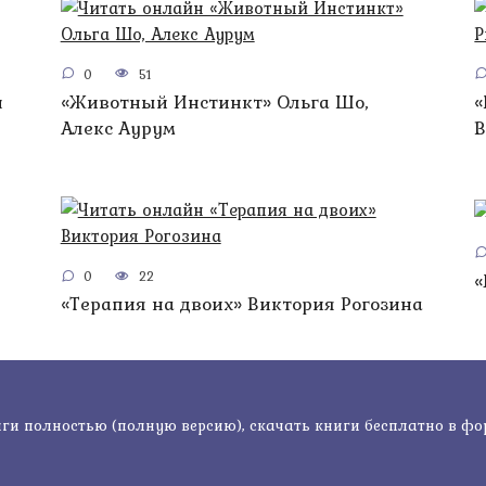
0
51
н
«Животный Инстинкт» Ольга Шо,
«
Алекс Аурум
В
0
22
«
«Терапия на двоих» Виктория Рогозина
ги полностью (полную версию), скачать книги бесплатно в формат