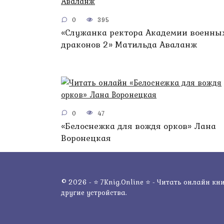
0
395
«Служанка ректора Академии военны
драконов 2» Матильда Аваланж
0
47
«Белоснежка для вождя орков» Лана
Воронецкая
© 2026 - ⭐ 7Knig.Online ⭐ - Читать онлайн кни
другие устройства.