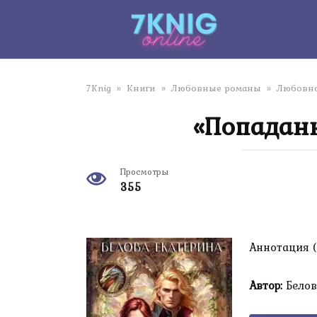
Перейти
к
контенту
7Knig
»
Книги
»
Любовные романы
»
Любовно
«Попаданк
Просмотры
355
Аннотация (
Автор:
Белов