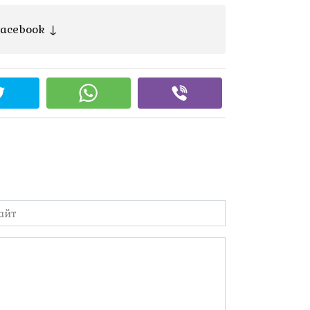
acebook ↓
йт