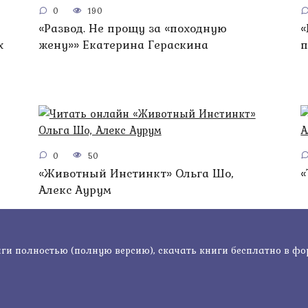
0
190
«Развод. Не прощу за «походную
«
х
жену»» Екатерина Гераскина
п
0
50
«Животный Инстинкт» Ольга Шо,
«
Алекс Аурум
ги полностью (полную версию), скачать книги бесплатно в формат