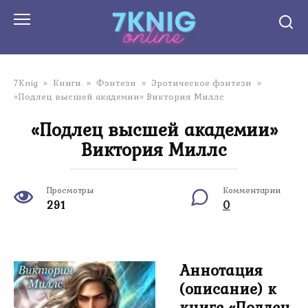
Перейти
к
контенту
7Knig
»
Книги
»
Фэнтези
»
Эротическое фэнтези
»
«Подлец высшей академии» Виктория Миллс
«Подлец высшей академии»
Виктория Миллс
Просмотры
Комментарии
291
0
Аннотация
(описание) к
книге «Подлец