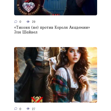
0
29
«Тихоня (не) против Короля Академии»
Эля Шайвел
0
27