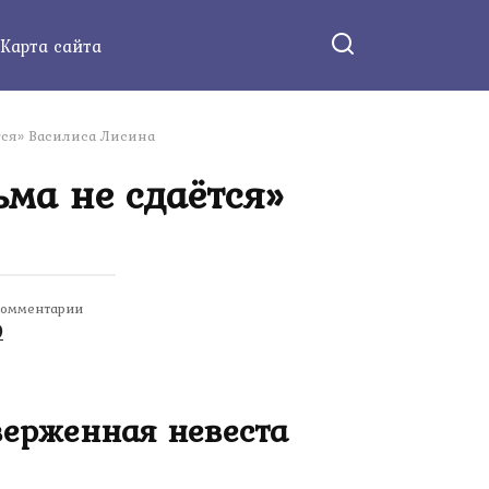
Карта сайта
тся» Василиса Лисина
ма не сдаётся»
омментарии
0
верженная невеста