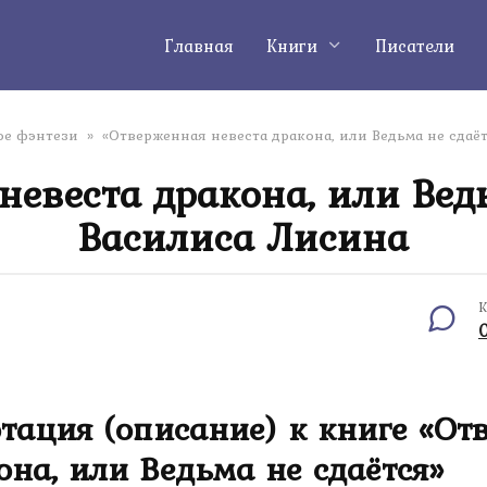
Главная
Книги
Писатели
е фэнтези
»
«Отверженная невеста дракона, или Ведьма не сдаё
невеста дракона, или Ведь
Василиса Лисина
К
тация (описание) к книге «От
она, или Ведьма не сдаётся»