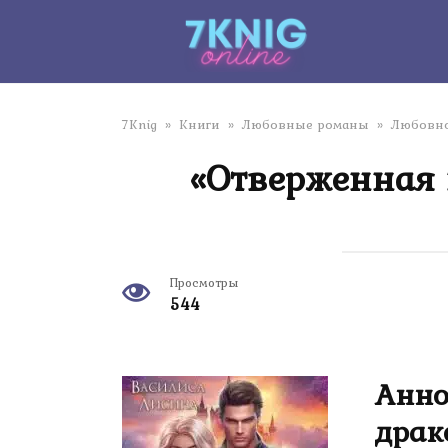
Перейти
к
контенту
7Knig
»
Книги
»
Любовные романы
»
Любовно
«Отверженная 
Просмотры
544
Анно
драк