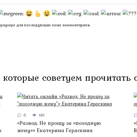
 браузере для последующих моих комментариев.
 которые советуем прочитать
0
191
«Развод. Не прощу за «походную
«
х
жену»» Екатерина Гераскина
В