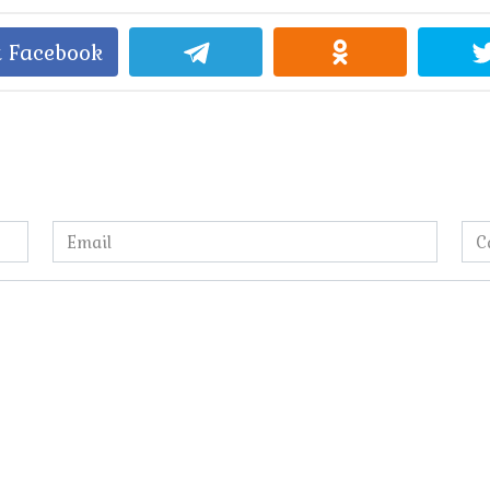
 Facebook
Email
Са
*