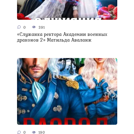
0
391
«Служанка ректора Академии военных
драконов 2» Матильда Аваланж
0
190