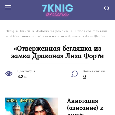
Перейти
к
контенту
7Knig
»
Книги
»
Любовные романы
»
Любовное фэнтези
»
«Отверженная беглянка из замка Дракона» Лиза Форти
«Отверженная беглянка из
замка Дракона» Лиза Форти
Просмотры
Комментарии
3.2к.
0
Аннотация
(описание) к
книге