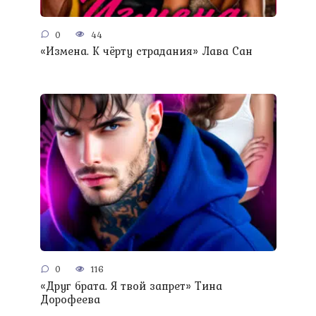
0
44
«Измена. К чёрту страдания» Лава Сан
0
116
«Друг брата. Я твой запрет» Тина
Дорофеева