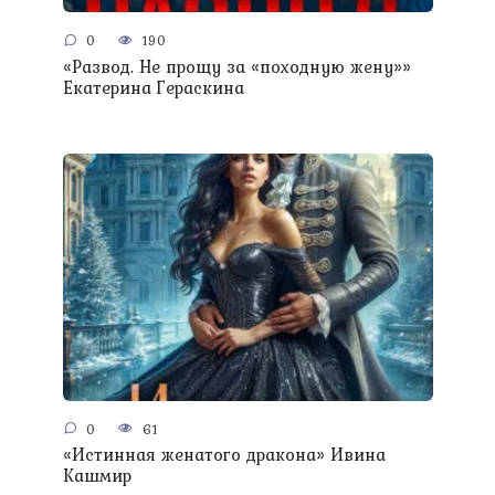
0
190
«Развод. Не прощу за «походную жену»»
Екатерина Гераскина
0
61
«Истинная женатого дракона» Ивина
Кашмир