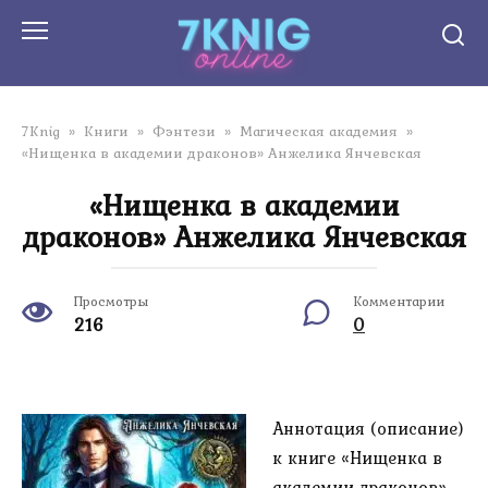
Перейти
к
контенту
7Knig
»
Книги
»
Фэнтези
»
Магическая академия
»
«Нищенка в академии драконов» Анжелика Янчевская
«Нищенка в академии
драконов» Анжелика Янчевская
Просмотры
Комментарии
216
0
Аннотация (описание)
к книге «Нищенка в
академии драконов»