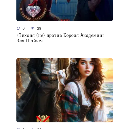
0
28
«Тихоня (не) против Короля Академии»
Эля Шайвел