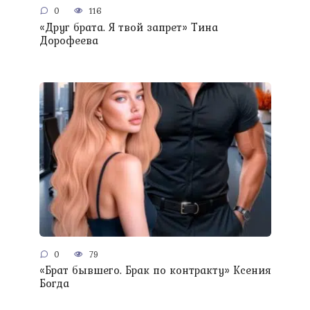
0
116
«Друг брата. Я твой запрет» Тина
Дорофеева
0
79
«Брат бывшего. Брак по контракту» Ксения
Богда