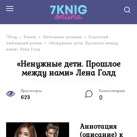
Перейти
к
контенту
7Knig
»
Книги
»
Любовные романы
»
Короткий
любовный роман
»
«Ненужные дети. Прошлое между
нами» Лена Голд
«Ненужные дети. Прошлое
между нами» Лена Голд
Просмотры
Комментарии
623
0
Аннотация
(описание) к