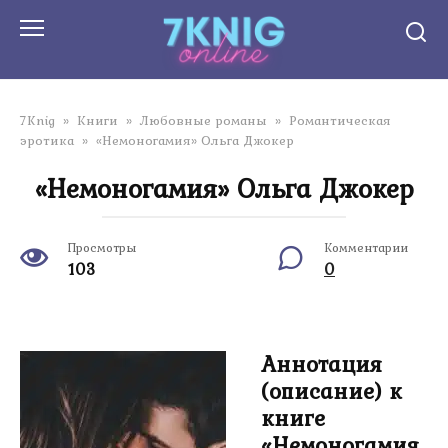
Перейти
к
контенту
7Knig
»
Книги
»
Любовные романы
»
Романтическая
эротика
»
«Немоногамия» Ольга Джокер
«Немоногамия» Ольга Джокер
Просмотры
Комментарии
103
0
Аннотация
(описание) к
книге
«Немоногамия