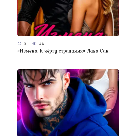
0
44
«Измена. К чёрту страдания» Лава Сан