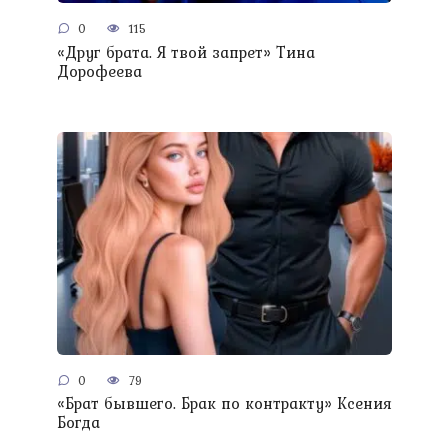
0
115
«Друг брата. Я твой запрет» Тина
Дорофеева
0
79
«Брат бывшего. Брак по контракту» Ксения
Богда