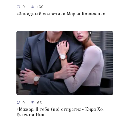
0
160
«Завидный холостяк» Марья Коваленко
0
65
«Мажор. Я тебя (не) отпустил» Кира Хо,
Евгения Ник