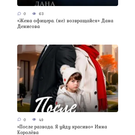
0
63
«Жена офицера. (не) возвращайся» Дана
Денисова
0
49
«После развода. Я уйду красиво» Инна
Королёва