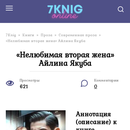
Перейти
к
контенту
7Knig
»
Книги
»
Проза
»
Современная проза
»
«Нелюбимая вторая жена» Айлина Якуба
«Нелюбимая вторая жена»
Айлина Якуба
Просмотры
Комментарии
621
0
Аннотация
(описание) к
книге