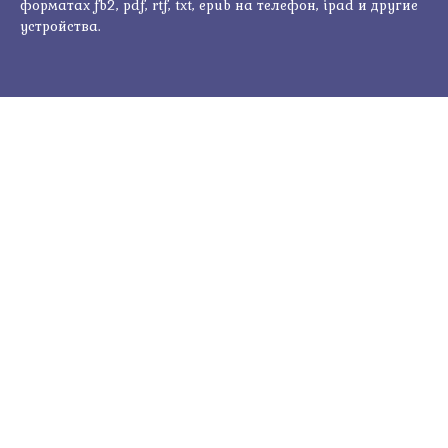
форматах fb2, pdf, rtf, txt, epub на телефон, ipad и другие
устройства.