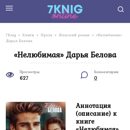
Перейти
к
контенту
7Knig
»
Книги
»
Проза
»
Женский роман
»
«Нелюбимая»
Дарья Белова
«Нелюбимая» Дарья Белова
Просмотры
Комментарии
627
0
Аннотация
(описание) к
книге
«Нелюбимая»