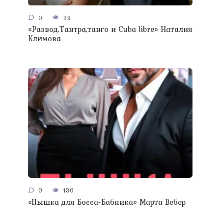
0
39
«Развод.Тантра,танго и Сuba libre» Наталия
Климова
0
130
«Пышка для Босса-Бабника» Марта Вебер