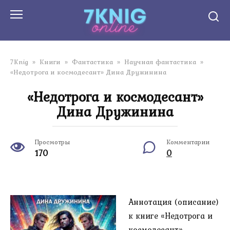
Перейти
к
контенту
7Knig
»
Книги
»
Фантастика
»
Научная фантастика
»
«Недотрога и космодесант» Дина Дружинина
«Недотрога и космодесант»
Дина Дружинина
Просмотры
Комментарии
170
0
Аннотация (описание)
к книге «Недотрога и
космодесант»