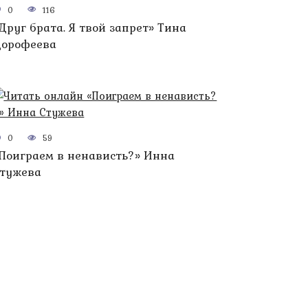
0
116
Друг брата. Я твой запрет» Тина
орофеева
0
59
Поиграем в ненависть?» Инна
тужева