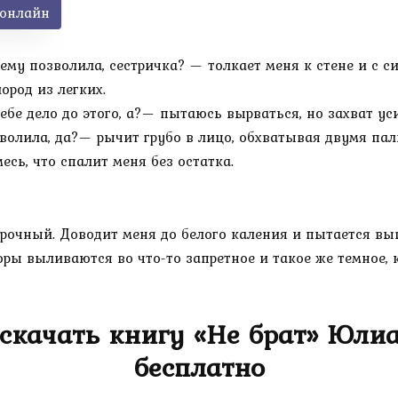
 онлайн
ему позволила, сестричка? — толкает меня к стене и с 
ород из легких.
ебе дело до этого, а?— пытаюсь вырваться, но захват ус
волила, да?— рычит грубо в лицо, обхватывая двумя пал
есь, что спалит меня без остатка.
орочный. Доводит меня до белого каления и пытается вы
ры выливаются во что-то запретное и такое же темное, к
скачать книгу «Не брат» Юли
бесплатно