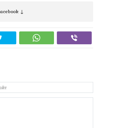
acebook ↓
йт