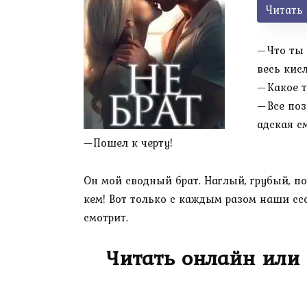
Читать
—Что ты 
весь кисл
—Какое т
—Все поз
адская см
—Пошел к черту!
Он мой сводный брат. Наглый, грубый, п
кем! Вот только с каждым разом наши ссо
смотрит.
Читать онлайн или 