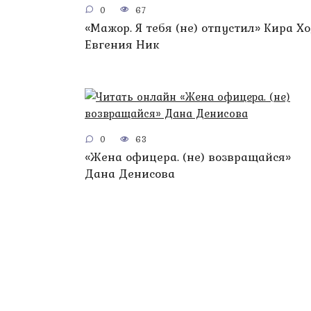
0
67
«Мажор. Я тебя (не) отпустил» Кира Хо
Евгения Ник
0
63
«Жена офицера. (не) возвращайся»
Дана Денисова