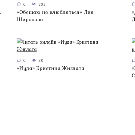
0
202
,
«Обещаю не влюбляться» Лия
«
Широкова
Д
0
30
«Иуда» Кристина Жиглата
«
С