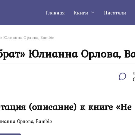
Главная
Книги
Писатели
т» Юлианна Орлова, Bambie
брат» Юлианна Орлова, B
К
тация (описание) к книге «Не 
ианна Орлова, Bambie