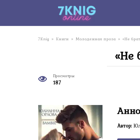
Перейти
к
контенту
7Knig
»
Книги
»
Молодежная проза
»
«Не бра
«Не 
Просмотры
187
Анно
Автор:
Юл