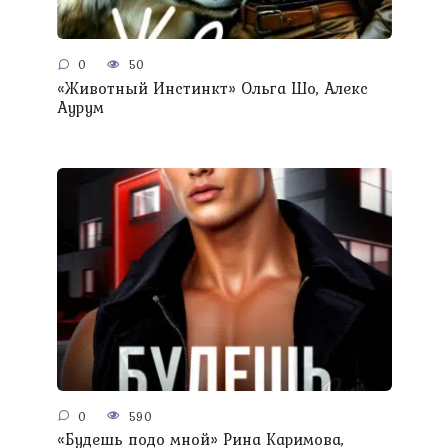
0
50
«Животный Инстинкт» Ольга Шо, Алекс
Аурум
0
590
«Будешь подо мной» Рина Каримова,