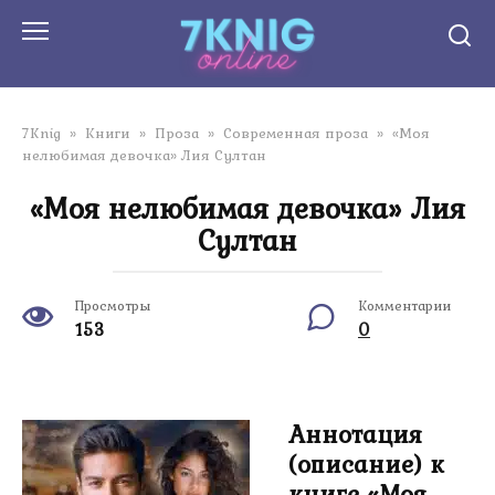
Перейти
к
контенту
7Knig
»
Книги
»
Проза
»
Современная проза
»
«Моя
нелюбимая девочка» Лия Султан
«Моя нелюбимая девочка» Лия
Султан
Просмотры
Комментарии
153
0
Аннотация
(описание) к
книге «Моя