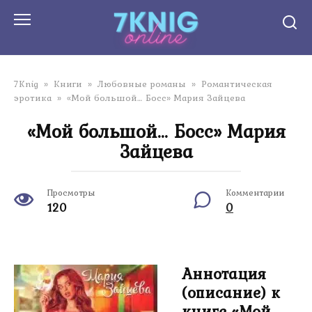
Перейти
к
контенту
7Knig
»
Книги
»
Любовные романы
»
Романтическая
эротика
»
«Мой большой… Босс» Мария Зайцева
«Мой большой… Босс» Мария
Зайцева
Просмотры
Комментарии
120
0
Аннотация
(описание) к
книге «Мой