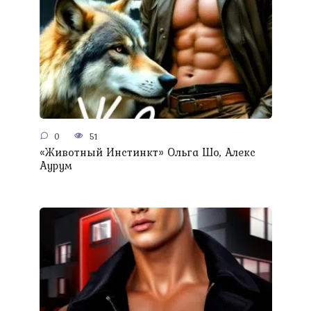
0
51
«Животный Инстинкт» Ольга Шо, Алекс
Аурум