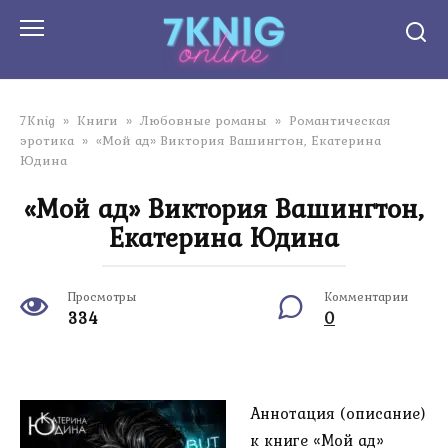
Перейти
к
контенту
7Knig
»
Книги
»
Любовные романы
»
Романтическая
эротика
»
«Мой ад» Виктория Вашингтон, Екатерина
Юдина
«Мой ад» Виктория Вашингтон,
Екатерина Юдина
Просмотры
Комментарии
334
0
Аннотация (описание)
к книге «Мой ад»