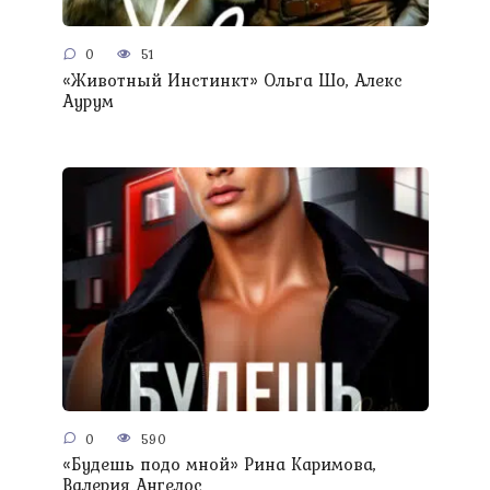
0
51
«Животный Инстинкт» Ольга Шо, Алекс
Аурум
0
590
«Будешь подо мной» Рина Каримова,
Валерия Ангелос