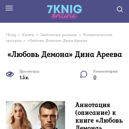
Перейти
к
контенту
7Knig
»
Книги
»
Любовные романы
»
Романтическая
эротика
»
«Любовь Демона» Дина Ареева
«Любовь Демона» Дина Ареева
Просмотры
Комментарии
1.5к.
0
Аннотация
(описание) к
книге «Любовь
Демона»