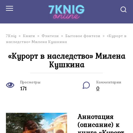
Перейти
к
контенту
7Knig
»
Книги
»
Фэнтези
»
Бытовое фэнтези
»
«Курорт в
наследство» Милена Кушкина
«Курорт в наследство» Милена
Кушкина
Просмотры
Комментарии
171
0
Аннотация
(описание) к
книге «Курорт