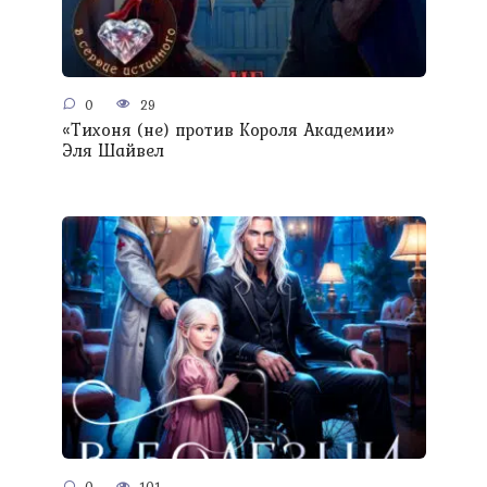
0
29
«Тихоня (не) против Короля Академии»
Эля Шайвел
0
101