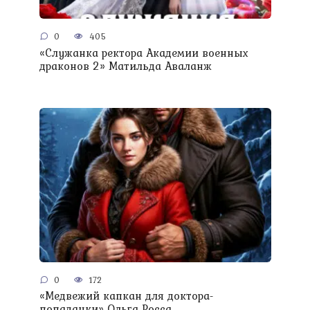
0
405
«Служанка ректора Академии военных
драконов 2» Матильда Аваланж
0
172
«Медвежий капкан для доктора-
попаданки» Ольга Росса