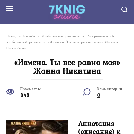
Перейти
к
контенту
7Knig
»
Книги
»
Любовные романы
»
Современный
любовный роман
»
«Измена. Ты все равно моя» Жанна
Никитина
«Измена. Ты все равно моя»
Жанна Никитина
Просмотры
Комментарии
348
0
Аннотация
(описание) к