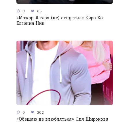
0
65
«Мажор. Я тебя (не) отпустил» Кира Хо,
Евгения Ник
0
202
«Обещаю не влюбляться» Лия Широкова