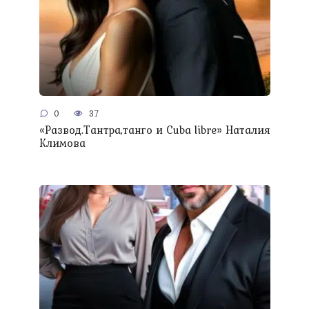
0
37
«Развод.Тантра,танго и Сuba libre» Наталия
Климова