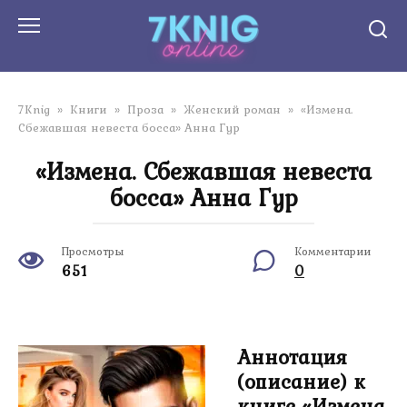
Перейти
к
контенту
7Knig
»
Книги
»
Проза
»
Женский роман
»
«Измена.
Сбежавшая невеста босса» Анна Гур
«Измена. Сбежавшая невеста
босса» Анна Гур
Просмотры
Комментарии
651
0
Аннотация
(описание) к
книге «Измена.