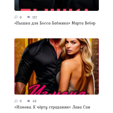
0
127
«Пышка для Босса-Бабника» Марта Вебер
0
43
«Измена. К чёрту страдания» Лава Сан